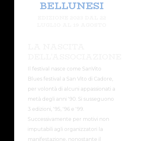
BELLUNESI
EDIZIONE 2023 DAL 22
LUGLIO AL 19 AGOSTO
LA NASCITA
DELL'ASSOCIAZIONE
Il festival nasce come SanVito
Blues festival a San Vito di Cadore,
per volontà di alcuni appassionati a
metà degli anni '90. Si susseguono
3 edizioni, '95, '96 e '99.
Successivamente per motivi non
imputabili agli organizzatori la
manifestazione, nonostante il